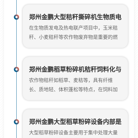
大、纤维韧性强、夹杂尘土杂物多。若直
捆状态下体积较大，且可能夹杂泥土、石
接进入锅炉给料系统或厌氧发酵罐，极易
块等杂质，双轴撕碎机的低速高扭矩剪切...
郑州金鹏大型秸秆撕碎机生物质电
造成输送堵塞、燃烧不均或反应器结壳。
在生物质发电及热电联产项目中，玉米秸
厂燃料预处理配置方案
大型秸秆撕碎机在此类场景中承担着粗破
秆、小麦秸秆等农作物废弃物是重要的燃
预处理任务，将长杆状秸秆破碎成10–
料来源。然而，散状秸秆体积蓬松、密度
30cm的短节料，改善物料流动性与堆积密
低，且常伴有泥土杂质，直接运输成本
度，为后续精细化粉碎、输送或反应创造
高，且在锅炉给料系统中易出现架桥、堵
适宜条件。针对秸秆物料量大、杂...
郑州金鹏稻草粉碎机秸秆饲料化与
塞现象。郑州金鹏机械设备有限公司针对
农作物秸秆如稻草、麦秸等，具有纤维
生物质燃料预粉碎配置
此类工况，开发了大型秸秆撕碎机，主要
长、质地轻、体积蓬松等特点，在饲料加
采用双轴剪切结构，旨在实现秸秆的 减容
工、生物质燃料制备或有机肥生产中，首
与形态规整化，满足连续上料需求。该设
先需要对其进行有效的切断和减容处理。
备通过两根装有独立刀箱的轴低速相对旋
传统的铡草机在处理量大或物料含水率较
转，产生巨大的剪切力和撕裂力。当...
郑州金鹏大型稻草粉碎设备内部是
高时，容易出现堵塞或出料不均的问题。
大型稻草粉碎设备主要用于集中处理大量
怎么运转的
郑州金鹏机械设备有限公司针对这一需