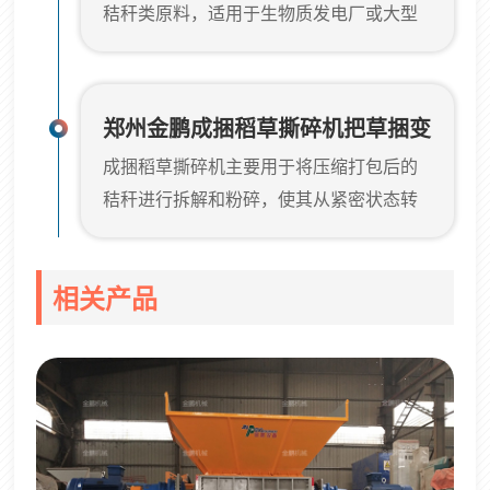
秸秆类原料，适用于生物质发电厂或大型
求，开发了适用于秸秆类物料的螺旋撕碎
原料处理中心。设备的核心在于如何将连
机，即稻草粉碎机，旨在提供稳定、 的预
续进入的草捆稳定拆解并粉碎。从结构上
处理解决方案。该设备利用螺旋轴的推进
看，进料部分通常由链板输送系统组成，
作用，将松散的稻草强制送入破碎腔，...
郑州金鹏成捆稻草撕碎机把草捆变
用于承接装载机送入的整捆稻草。链板能
成捆稻草撕碎机主要用于将压缩打包后的
成啥样
够控制进料节奏，使物料均匀进入破碎区
秸秆进行拆解和粉碎，使其从紧密状态转
域。实际运行时，内部转子开始高速旋
变为松散可利用的燃料原料。在很多生物
转，配合多组刀具对物料进行切削和撕
质项目中，这是进入后续工序前的关键一
扯。由于草捆密实，初始阶段主要是打散
相关产品
步。在原料堆场中，草捆通常形状不规
结构，随后通过持续冲击逐步变成粗料。
则，有的紧有的松。一般操作方式是由装
设...
载机将草捆送入进料区域，通过链板或滚
筒结构逐步推进，避免一次性堆积造成卡
顿。在处理过程中，设备内部的转子开始
工作，刀具先将捆扎结构撕开，再对内部