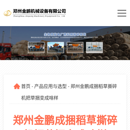
首页
-
产品应用与选型
- 郑州金鹏成捆稻草撕碎
机把草捆变成啥样
郑州金鹏成捆稻草撕碎