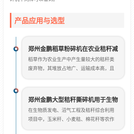
产品应用与选型
郑州金鹏稻草粉碎机在农业秸秆减
稻草作为农业生产中产生量较大的秸秆类
容处理流程中的应用配置
废弃物，其堆放占地广、运输成本高，且
直接焚烧会带来环境污染问题。在秸秆资
源化利用项目中，稻草的预处理环节通常
需要通过减容破碎来降低运输和仓储成
郑州金鹏大型秸秆撕碎机用于生物
本，并为后续加工提供粒度合适的物料。
在生物质发电、沼气工程及秸秆综合利用
质原料粗破预处理的工程应用
郑州金鹏机械设备有限公司针对稻草等农
项目中，玉米秆、小麦秸、棉花秆等农作
业秸秆类物料，推荐采用双轴撕碎机进行
物秸秆常以打捆或散装形式进厂，其长度
粗破减容处理。稻草虽然质地较软，但成